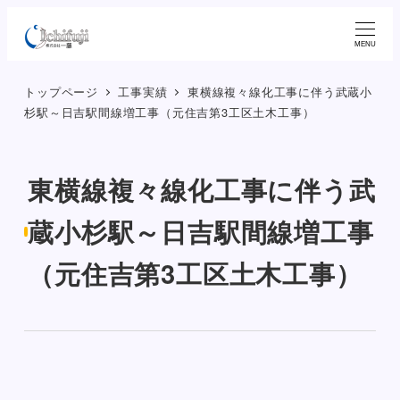
メ
イ
MENU
ン
トップページ
工事実績
東横線複々線化工事に伴う武蔵小
コ
杉駅～日吉駅間線増工事（元住吉第3工区土木工事）
ン
テ
ン
東横線複々線化工事に伴う武
ツ
へ
蔵小杉駅～日吉駅間線増工事
移
（元住吉第3工区土木工事）
動