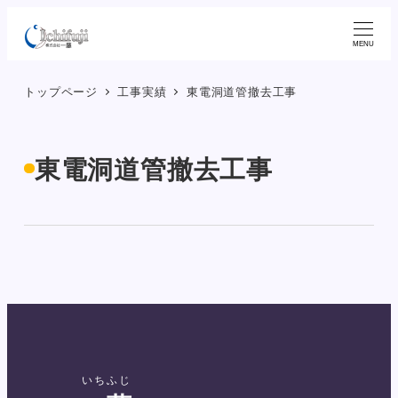
メ
イ
MENU
ン
トップページ
工事実績
東電洞道管撤去工事
コ
ン
テ
東電洞道管撤去工事
ン
ツ
へ
移
動
いちふじ