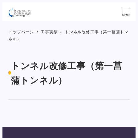
メ
イ
MENU
ン
トップページ
工事実績
トンネル改修工事（第一菖蒲トン
コ
ネル）
ン
テ
ン
トンネル改修工事（第一菖
ツ
へ
蒲トンネル）
移
動