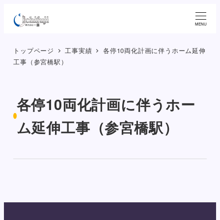
メ
イ
MENU
ン
トップページ
工事実績
各停10両化計画に伴うホーム延伸
コ
工事（参宮橋駅）
ン
テ
ン
各停10両化計画に伴うホー
ツ
へ
ム延伸工事（参宮橋駅）
移
動