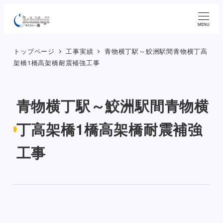
メ
イ
MENU
ン
トップページ
工事実績
青物横丁駅～鮫洲駅間青物横丁高
コ
架橋1橋高架橋耐震補強工事
ン
テ
ン
青物横丁駅～鮫洲駅間青物横
ツ
へ
丁高架橋1橋高架橋耐震補強
移
工事
動