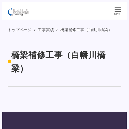
メ
イ
MENU
ン
トップページ
工事実績
橋梁補修工事（白幡川橋梁）
コ
ン
テ
橋梁補修工事（白幡川橋
ン
ツ
梁）
へ
移
動