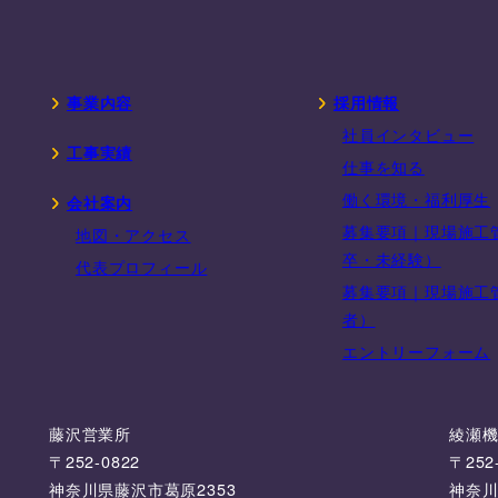
事業内容
採用情報
社員インタビュー
工事実績
仕事を知る
働く環境・福利厚生
会社案内
募集要項｜現場施工
地図・アクセス
卒・未経験）
代表プロフィール
募集要項｜現場施工
者）
エントリーフォーム
藤沢営業所
綾瀬
〒252-0822
〒252
神奈川県藤沢市葛原2353
神奈川