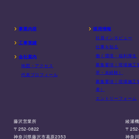
事業内容
採用情報
社員インタビュー
工事実績
仕事を知る
働く環境・福利厚生
会社案内
募集要項｜現場施工
地図・アクセス
卒・未経験）
代表プロフィール
募集要項｜現場施工
者）
エントリーフォーム
藤沢営業所
綾瀬
〒252-0822
〒252
神奈川県藤沢市葛原2353
神奈川