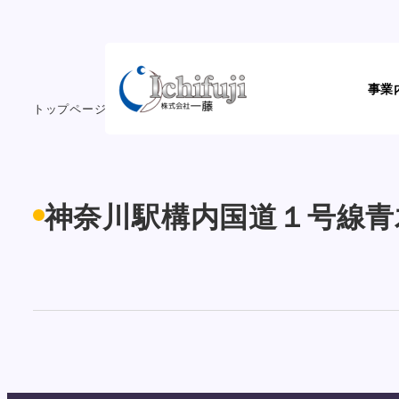
メ
イ
ン
事業
コ
トップページ
工事実績
神奈川駅構内国道１号線青木橋改修
ン
テ
ン
ツ
神奈川駅構内国道１号線青
へ
移
動