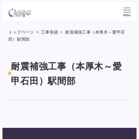
メ
イ
MENU
ン
トップページ
工事実績
耐震補強工事（本厚木～愛甲石
コ
田）駅間部
ン
テ
ン
耐震補強工事（本厚木～愛
ツ
へ
甲石田）駅間部
移
動