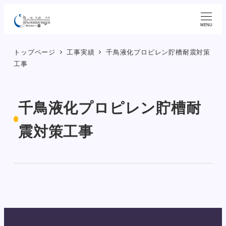
メ
イ
MENU
ン
トップページ
工事実績
千鳥液化プロピレン貯槽耐震対策
コ
工事
ン
テ
ン
千鳥液化プロピレン貯槽耐
ツ
へ
震対策工事
移
動