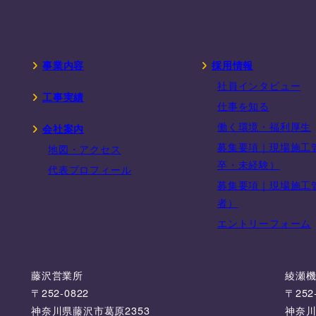
事業内容
採用情報
社員インタビュー
工事実績
仕事を知る
働く環境・福利厚生
会社案内
募集要項｜現場施工
地図・アクセス
卒・未経験）
代表プロフィール
募集要項｜現場施工
者）
エントリーフォーム
藤沢営業所
綾瀬
〒252-0822
〒252
神奈川県藤沢市葛原2353
神奈川