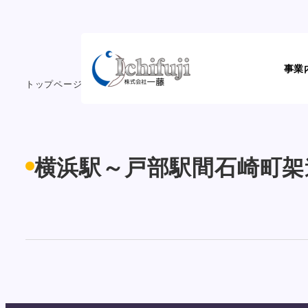
メ
イ
ン
事業
コ
トップページ
工事実績
横浜駅～戸部駅間石崎町架道橋橋桁
ン
テ
ン
ツ
横浜駅～戸部駅間石崎町架
へ
移
動