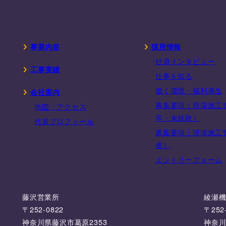
事業内容
採用情報
社員インタビュー
工事実績
仕事を知る
働く環境・福利厚生
会社案内
募集要項｜現場施工
地図・アクセス
卒・未経験）
代表プロフィール
募集要項｜現場施工
者）
エントリーフォーム
藤沢営業所
綾瀬
〒252-0822
〒252
神奈川県藤沢市葛原2353
神奈川