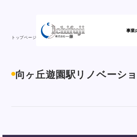
メ
イ
ン
事業
コ
トップページ
工事実績
向ヶ丘遊園駅リノベーション工事
ン
テ
ン
ツ
向ヶ丘遊園駅リノベーシ
へ
移
動