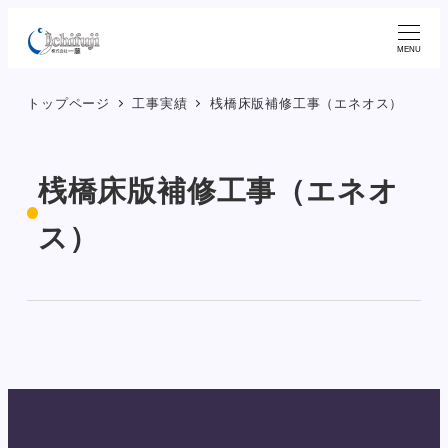
メ
イ
MENU
ン
トップページ
工事実績
桟橋床版補修工事（エネオス）
コ
ン
テ
桟橋床版補修工事（エネオ
ン
ツ
ス）
へ
移
動