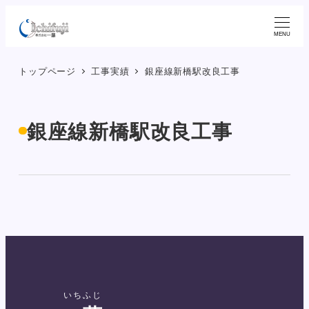
メ
イ
MENU
ン
トップページ
工事実績
銀座線新橋駅改良工事
コ
ン
テ
銀座線新橋駅改良工事
ン
ツ
へ
移
動
いちふじ