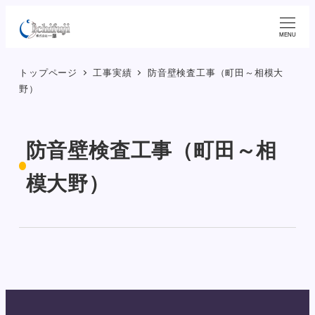
メ
イ
MENU
ン
トップページ
工事実績
防音壁検査工事（町田～相模大
コ
野）
ン
テ
ン
防音壁検査工事（町田～相
ツ
へ
模大野）
移
動