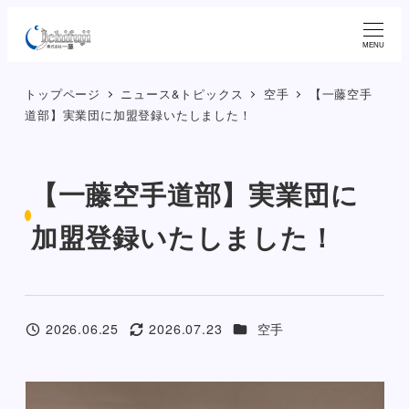
メ
イ
MENU
ン
トップページ
ニュース&トピックス
空手
【一藤空手
コ
道部】実業団に加盟登録いたしました！
ン
テ
ン
【一藤空手道部】実業団に
ツ
へ
加盟登録いたしました！
移
動
カテゴリー
2026.06.25
2026.07.23
空手
投稿日
更新日