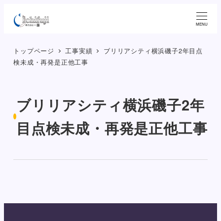
メ
イ
MENU
ン
トップページ
工事実績
ブリリアシティ横浜磯子2年目点
コ
検未成・再発是正他工事
ン
テ
ン
ブリリアシティ横浜磯子2年
ツ
へ
目点検未成・再発是正他工事
移
動